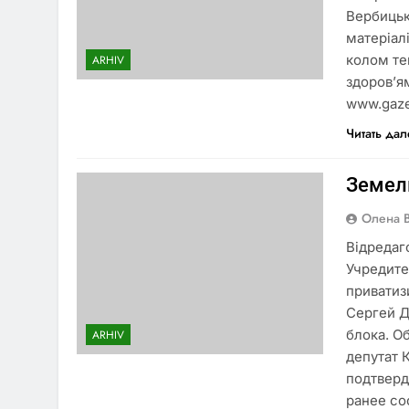
Вербицьк
матеріал
колом те
ARHIV
здоров’я
www.gaze
Читать да
Земел
Олена 
Відредаг
Учредите
приватиз
Сергей Д
блока. О
ARHIV
депутат 
подтверд
ранее со