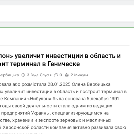
вітязі: літня музична атмосфера на березі озера
тів у Стамбулі: як знайти цікаві музичні події разом із MT
ревестися до чеської школи посеред навчального року
 бренд Twice: сучасний жіночий одяг, створений для комф
лон» увеличит инвестиции в область и
оит терминал в Геническе
Вербицька
3 Года Спустя
0
2 Минуты
овала або розмістила 28.01.2025 Олена Вербицька
» увеличит инвестиции в область и построит терминал в
е Компания «Нибулон» была основана 5 декабря 1991
а годы своей деятельности стала одним из ведущих
 предприятий Украины, специализирующимся на
стве, хранении и экспорте зерновых и масличных
 В Херсонской области компания активно развивала свою