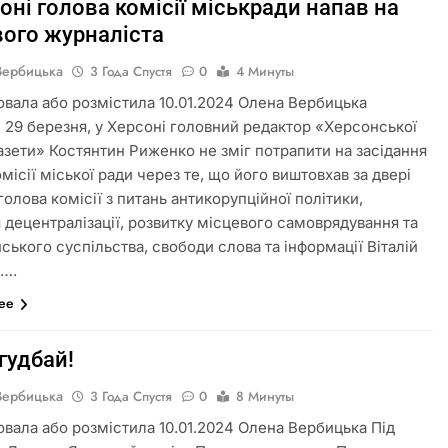
оні голова комісії міськради напав на
вого журналіста
Вербицька
3 Года Спустя
0
4 Минуты
овала або розмістила 10.01.2024 Олена Вербицька
, 29 березня, у Херсоні головний редактор «Херсонської
газети» Костянтин Риженко не зміг потрапити на засідання
омісії міської ради через те, що його виштовхав за двері
голова комісії з питань антикорупційної політики,
 децентралізації, розвитку місцевого самоврядування та
ського суспільства, свободи слова та інформації Віталій
в….
лее
гудбай!
Вербицька
3 Года Спустя
0
8 Минуты
овала або розмістила 10.01.2024 Олена Вербицька Під