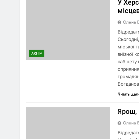
У Херс
місце
Олена 
Відредаг
Сьогодні
міської 
ARHIV
виїзної к
кабінету 
сприяння
громадян
Богдано
Читать да
Ярош, 
Олена 
Відредаг