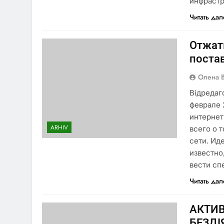
инфрастр
Читать да
Отжат
поста
Олена 
Відредаг
феврале 
интернет
ARHIV
всего о 
сети. Ид
известно
вести с
Читать да
АКТИВ
БЕЗДІ