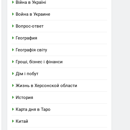
Війна в Україні
Война в Украине
Вопрос-ответ
География
Географія світу
Гроші, бізнес і фінанси
Дім і побут
Жизнь в Херсонской области
История
Карта дня в Таро
Китай