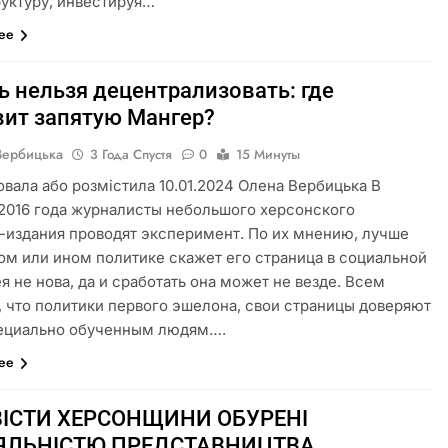
уктуру, инвестируя…
лее
ь нельзя децентрализовать: где
вит запятую Мангер?
Вербицька
3 Года Спустя
0
15 Минуты
овала або розмістила 10.01.2024 Олена Вербицька В
2016 года журналисты небольшого херсонского
-издания проводят эксперимент. По их мнению, лучше
том или ином политике скажет его страница в социальной
ея не нова, да и сработать она может не везде. Всем
, что политики первого эшелона, свои страницы доверяют
пециально обученным людям….
лее
ІСТИ ХЕРСОНЩИНИ ОБУРЕНІ
ЯЛЬНІСТЮ ПРЕДСТАВНИЦТВА