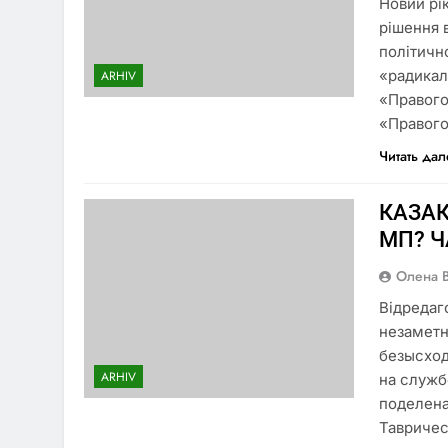
Новий рі
рішення 
політичн
«радикал
ARHIV
«Правого
«Правого
Читать да
КАЗАК
МП? Ч
Олена 
Відредаг
незаметн
безысход
ARHIV
на служб
поделена
Тавричес