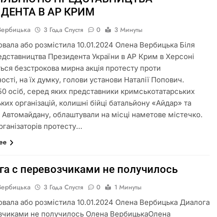
ДЕНТА В АР КРИМ
Вербицька
3 Года Спустя
0
3 Минуты
овала або розмістила 10.01.2024 Олена Вербицька Біля
едставництва Президента України в АР Крим в Херсоні
ться безстрокова мирна акція протесту проти
ості, на їх думку, голови установи Наталії Попович.
50 осіб, серед яких представники кримськотатарських
ких організацій, колишні бійці батальйону «Айдар» та
и Автомайдану, облаштували на місці наметове містечко.
організаторів протесту…
лее
га с перевозчиками не получилось
Вербицька
3 Года Спустя
0
1 Минуты
овала або розмістила 10.01.2024 Олена Вербицька Диалога
зчиками не получилось Олена ВербицькаОлена