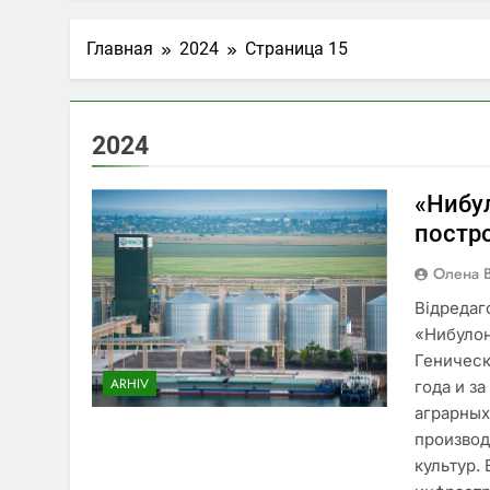
5 Дней Спустя
Концерти у С
Главная
2024
Страница 15
5 Дней Спустя
Афіша концер
1 Неделя Спустя
Чи можна пе
2024
2 Недели Спустя
Український
«Нибу
4 Недели Спустя
постр
Олена 
Відредаг
«Нибулон
Геническ
ARHIV
года и з
аграрных
производ
культур.