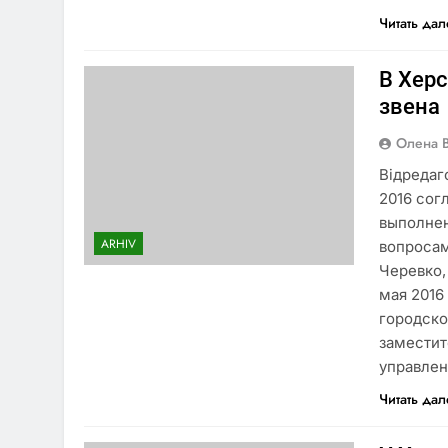
Читать да
В Хер
звена
Олена 
Відредаг
2016 сог
выполнен
ARHIV
вопросам
Черевко,
мая 2016
городско
заместит
управле
Читать да