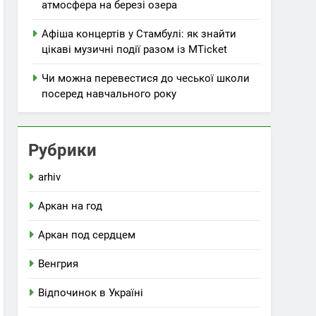
атмосфера на березі озера
Афіша концертів у Стамбулі: як знайти
цікаві музичні події разом із MTicket
Чи можна перевестися до чеської школи
посеред навчального року
Рубрики
arhiv
Аркан на год
Аркан под сердцем
Венгрия
Відпочинок в Україні