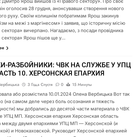
к Дмитро Ярош вийшов із «Правого сектору». Про своє
він оголосив 28 грудня, анонсувавши створення нового
ого руху. Своїм колишнім побратимам Ярош закинув
ізм на межі з маргінесом» і заявив, що історичну місію
 сектора» вичерпано. Нагадаємо, з посади провідника
 сектора» Ярош пішов ще у…
лее
И-РАЗБОЙНИКИ: ЧВК НА СЛУЖБЕ У УПЦ
АСТЬ 10. ХЕРСОНСКАЯ ЕПАРХИЯ
Вербицька
3 Года Спустя
0
15 Минуты
овала або розмістила 10.01.2024 Олена Вербицька Вот так
о (на самом деле через боль осознания и тяжесть
ности) мы добрались до десятой части материала о ЧВК
е УПЦ МП. Херсонская епархия Херсонская область
 между двумя епархиями УПЦ МП — Херсонской (и
кой) и Новокаховской. Руководит Херсонской епархией