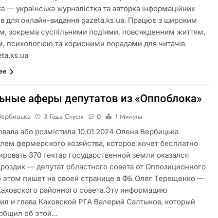
а — українська журналістка та авторка інформаційних
ів для онлайн-видання gazeta.ks.ua. Працює з широким
м, зокрема суспільними подіями, повсякденним життям,
м, психологією та корисними порадами для читачів.
ta.ks.ua
лее
ьные аферы депутатов из «Оппоблока»
Вербицька
3 Года Спустя
0
1 Минуты
овала або розмістила 10.01.2024 Олена Вербицька
лем фермерского хозяйства, которое хочет бесплатно
ировать 370 гектар государственной земли оказался
роздик — депутат областного совета от Оппозиционного
б этом пишет на своей странице в ФБ Олег Терещенко —
Каховского районного совета.Эту информацию
ил и глава Каховской РГА Валерий Салтыков, который
общил об этой…