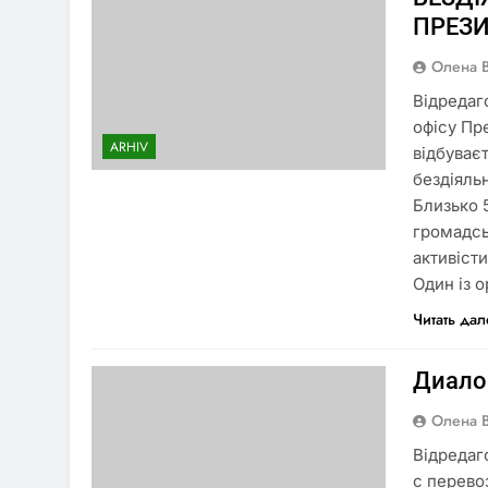
ПРЕЗИ
Олена 
Відредаг
офісу Пр
ARHIV
відбуває
бездіяльн
Близько 
громадсь
активіст
Один із 
Читать да
Диало
Олена 
Відредаг
с перево