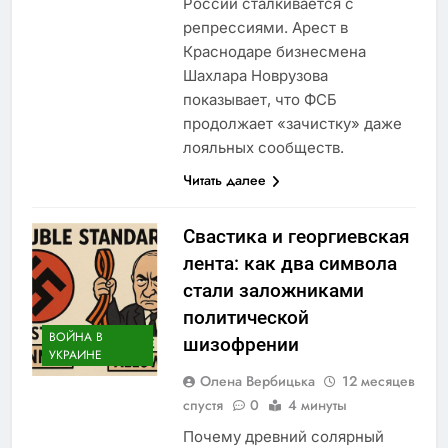
России сталкивается с
репрессиями. Арест в
Краснодаре бизнесмена
Шахлара Новрузова
показывает, что ФСБ
продолжает «зачистку» даже
лояльных сообществ.
Читать далее
Свастика и георгиевская
лента: как два символа
стали заложниками
политической
ВОЙНА В
шизофрении
УКРАИНЕ
Олена Вербицька
12 месяцев
спустя
0
4 минуты
Почему древний солярный