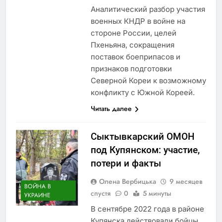
Аналитический разбор участия
военных КНДР в войне на
стороне России, целей
Пхеньяна, сокращения
поставок боеприпасов и
признаков подготовки
Северной Кореи к возможному
конфликту с Южной Кореей.
Читать далее
Сыктывкарский ОМОН
под Купянском: участие,
потери и факты
Олена Вербицька
9 месяцев
ВОЙНА В
спустя
0
5 минуты
УКРАИНЕ
В сентябре 2022 года в районе
Купянска действовали бойцы