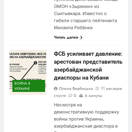
ОМОН «Зырянин» из
Сыктывкара. Известно о
гибели старшего лейтенанта
Михаила Ребёнка
Читать далее
ФСБ усиливает давление:
арестован представитель
азербайджанской
диаспоры на Кубани
ВОЙНА В
Олена Вербицька
11 месяцев
УКРАИНЕ
спустя
0
6 минуты
Несмотря на
демонстративную поддержку
войны против Украины,
азербайджанская диаспора в