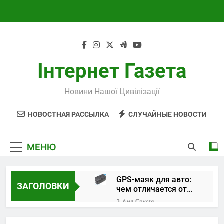
Перейти
к
содержимому
Інтернет Газета
Новини Нашої Цивілізації
НОВОСТНАЯ РАССЫЛКА
СЛУЧАЙНЫЕ НОВОСТИ
МЕНЮ
GPS-маяк для авто:
ЗАГОЛОВКИ
чем отличается от
трекера и как
3 Дня Спустя
выбрать устройство
Поверка и
калибровка