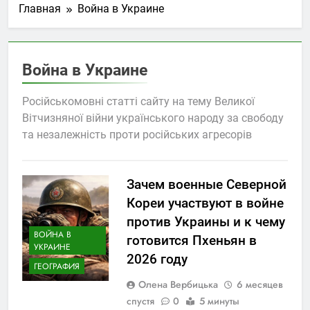
Главная
Война в Украине
контрольно-
1 Неделя Спустя
измерительного
Концерти у Світязі:
оборудования:
літня музична
стандарты и
атмосфера на березі
1 Неделя Спустя
практики
Война в Украине
озера
Афіша концертів у
Стамбулі: як знайти
Російськомовні статті сайту на тему Великої
цікаві музичні події
2 Недели Спустя
разом із MTicket
Вітчизняної війни українського народу за свободу
Чи можна
та незалежність проти російських агресорів
перевестися до
чеської школи
2 Недели Спустя
посеред
Український бренд
навчального року
Twice: сучасний
Зачем военные Северной
жіночий одяг,
4 Недели Спустя
Кореи участвуют в войне
створений для
комфорту та стилю
против Украины и к чему
ВОЙНА В
готовится Пхеньян в
УКРАИНЕ
2026 году
ГЕОГРАФИЯ
Олена Вербицька
6 месяцев
спустя
0
5 минуты