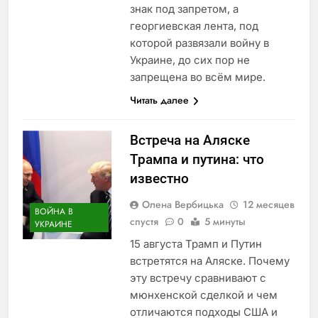
знак под запретом, а
георгиевская лента, под
которой развязали войну в
Украине, до сих пор не
запрещена во всём мире.
Читать далее
Встреча на Аляске
Трампа и путина: что
известно
Олена Вербицька
12 месяцев
ВОЙНА В
спустя
0
5 минуты
УКРАИНЕ
15 августа Трамп и Путин
встретятся на Аляске. Почему
эту встречу сравнивают с
мюнхенской сделкой и чем
отличаются подходы США и