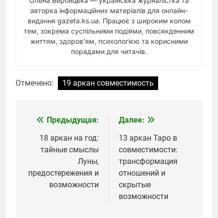
Олена Вербицька — українська журналістка та
авторка інформаційних матеріалів для онлайн-
видання gazeta.ks.ua. Працює з широким колом
тем, зокрема суспільними подіями, повсякденним
життям, здоров’ям, психологією та корисними
порадами для читачів.
Отмечено:
19 аркан совместимость
Предыдущая:
Далее:
Навигация
по
18 аркан на год:
13 аркан Таро в
тайные смыслы
совместимости:
записям
Луны,
трансформация
предостережения и
отношений и
возможности
скрытые
возможности