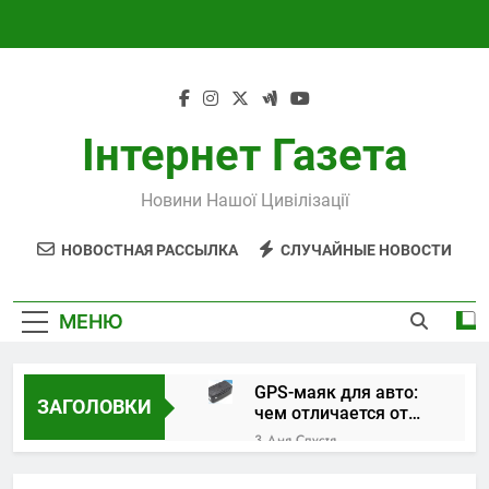
Перейти
к
содержимому
Інтернет Газета
Новини Нашої Цивілізації
НОВОСТНАЯ РАССЫЛКА
СЛУЧАЙНЫЕ НОВОСТИ
МЕНЮ
GPS-маяк для авто:
ЗАГОЛОВКИ
чем отличается от
трекера и как
3 Дня Спустя
выбрать устройство
Поверка и
калибровка