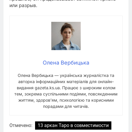
или разрыв.
Олена Вербицька
Олена Вербицька — українська журналістка та
авторка інформаційних матеріалів для онлайн-
видання gazeta.ks.ua. Працює з широким колом
тем, зокрема суспільними подіями, повсякденним
життям, здоров’ям, психологією та корисними
порадами для читачів.
Отмечено:
13 аркан Таро в совместимости