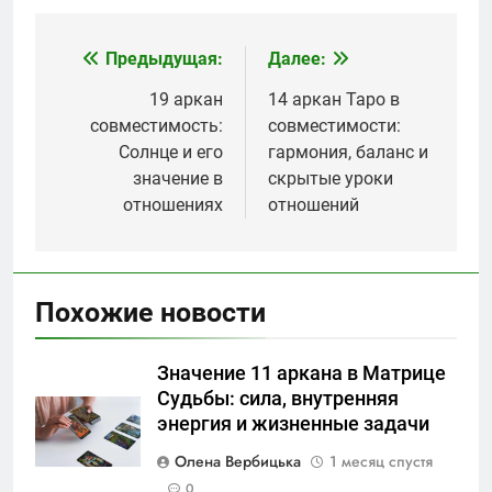
Предыдущая:
Далее:
Навигация
по
19 аркан
14 аркан Таро в
совместимость:
совместимости:
записям
Солнце и его
гармония, баланс и
значение в
скрытые уроки
отношениях
отношений
Похожие новости
Значение 11 аркана в Матрице
Судьбы: сила, внутренняя
энергия и жизненные задачи
Олена Вербицька
1 месяц спустя
0