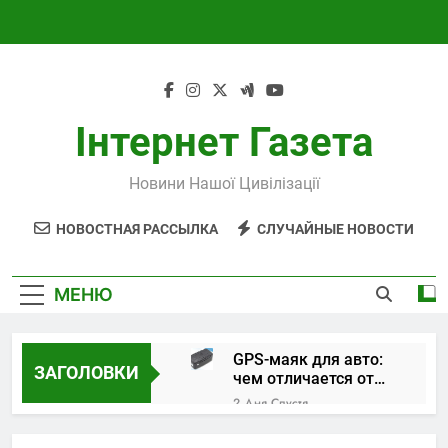
Перейти
к
содержимому
Інтернет Газета
Новини Нашої Цивілізації
НОВОСТНАЯ РАССЫЛКА
СЛУЧАЙНЫЕ НОВОСТИ
МЕНЮ
GPS-маяк для авто:
ЗАГОЛОВКИ
чем отличается от
трекера и как
2 Дня Спустя
выбрать устройство
Поверка и
калибровка