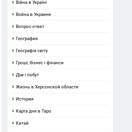
Війна в Україні
Война в Украине
Вопрос-ответ
География
Географія світу
Гроші, бізнес і фінанси
Дім і побут
Жизнь в Херсонской области
История
Карта дня в Таро
Китай