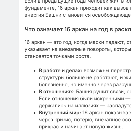
Если в предыдущие годы человек жил в и
фундаменте, 16 аркан приходит как вызов 
энергия Башни становится освобождающей
Что означает 16 аркан на год в раск
16 аркан — это год, когда маски падают, 
указывает на внезапные повороты, которы
становятся точками роста.
В работе и делах:
возможны перестро
структуры больше не работают, и ж
болезненно, но именно через разру
В отношениях:
Башня рушит связи, о
Если отношения были искренними — 
держались на иллюзиях — распадутс
Внутренний мир:
16 аркан показывае
через кризис, потерю, внезапное осо
прикрас и начинает новую жизнь.