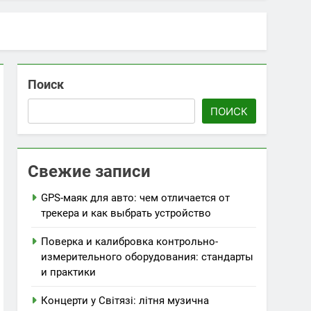
icket
Поиск
ПОИСК
орту та стилю
Свежие записи
GPS-маяк для авто: чем отличается от
трекера и как выбрать устройство
Поверка и калибровка контрольно-
измерительного оборудования: стандарты
и практики
Концерти у Світязі: літня музична