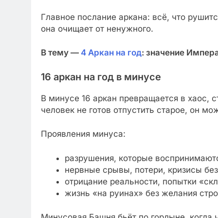
Главное послание аркана: всё, что рушит
она очищает от ненужного.
В тему —
4 Аркан на год
: значение Импер
16 аркан на год в минусе
В минусе 16 аркан превращается в хаос, 
человек не готов отпустить старое, он мо
Проявления минуса:
разрушения, которые воспринимаютс
нервные срывы, потери, кризисы бе
отрицание реальности, попытки «скле
жизнь «на руинах» без желания стро
Минусовая Башня бьёт по гордыне, когда 