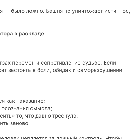
ся — было ложно. Башня не уничтожает истинное,
атора в раскладе
страх перемен и сопротивление судьбе. Если
жет застрять в боли, обидах и саморазрушении.
я как наказание;
з осознания смысла;
ить» то, что давно треснуло;
ить заново.
человек цепляется за ложный контроль. Чтобы