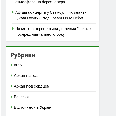
атмосфера на березі озера
Афіша концертів у Стамбулі: як знайти
цікаві музичні події разом із MTicket
Чи можна перевестися до чеської школи
посеред навчального року
Рубрики
arhiv
Аркан на год
Аркан под сердцем
Венгрия
Відпочинок в Україні