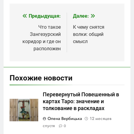
Предыдущая:
Далее:
Навигация
по
Что такое
К чему снятся
Зангезурский
волки: общий
записям
коридор и где он
смысл
расположен
Похожие новости
Перевернутый Повешенный в
картах Таро: значение и
толкование в раскладах
Олена Вербицька
12 месяцев
спустя
0