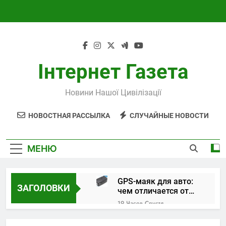
Перейти
к
содержимому
Інтернет Газета
Новини Нашої Цивілізації
НОВОСТНАЯ РАССЫЛКА
СЛУЧАЙНЫЕ НОВОСТИ
МЕНЮ
GPS-маяк для авто:
ЗАГОЛОВКИ
чем отличается от
трекера и как
19 Часов Спустя
выбрать устройство
Поверка и
калибровка