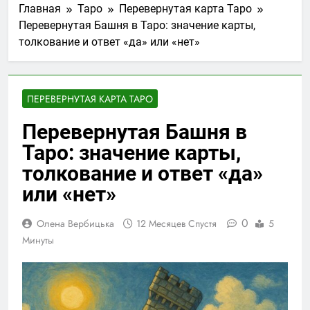
Главная
Таро
Перевернутая карта Таро
контрольно-
5 Дней Спустя
измерительного
Перевернутая Башня в Таро: значение карты,
Концерти у Світязі:
оборудования:
толкование и ответ «да» или «нет»
літня музична
стандарты и
атмосфера на березі
5 Дней Спустя
практики
озера
Афіша концертів у
Стамбулі: як знайти
ПЕРЕВЕРНУТАЯ КАРТА ТАРО
цікаві музичні події
1 Неделя Спустя
разом із MTicket
Чи можна
Перевернутая Башня в
перевестися до
Таро: значение карты,
чеської школи
2 Недели Спустя
посеред
Український бренд
толкование и ответ «да»
навчального року
Twice: сучасний
или «нет»
жіночий одяг,
4 Недели Спустя
створений для
комфорту та стилю
0
Олена Вербицька
12 Месяцев Спустя
5
Минуты