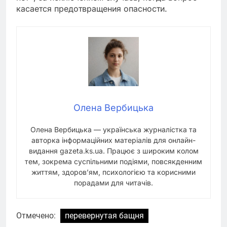
касается предотвращения опасности.
Олена Вербицька
Олена Вербицька — українська журналістка та
авторка інформаційних матеріалів для онлайн-
видання gazeta.ks.ua. Працює з широким колом
тем, зокрема суспільними подіями, повсякденним
життям, здоров’ям, психологією та корисними
порадами для читачів.
Отмечено:
перевернутая бащня