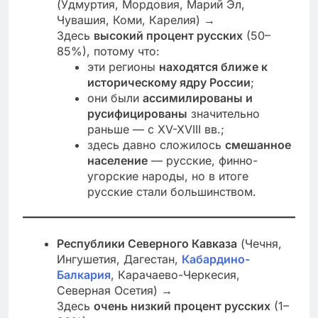
(Удмуртия, Мордовия, Марий Эл,
Чувашия, Коми, Карелия) →
Здесь
высокий процент русских
(50–
85%), потому что:
эти регионы
находятся ближе к
историческому ядру России
;
они были
ассимилированы и
русифицированы
значительно
раньше — с XV-XVIII вв.;
здесь давно сложилось
смешанное
население
— русские, финно-
угорские народы, но в итоге
русские стали большинством.
Республики Северного Кавказа
(Чечня,
Ингушетия, Дагестан,
Кабардино-
Балкария
, Карачаево-Черкесия,
Северная Осетия) →
Здесь
очень низкий процент русских
(1–