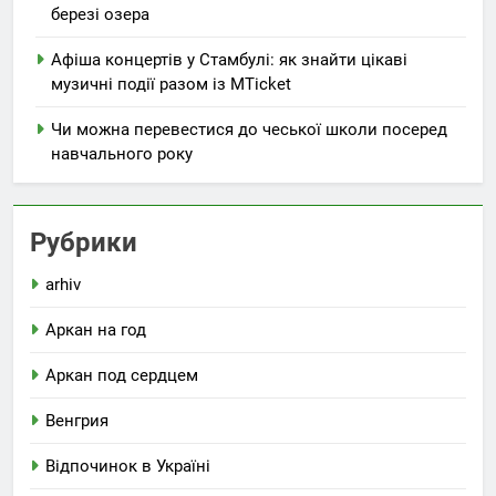
березі озера
Афіша концертів у Стамбулі: як знайти цікаві
музичні події разом із MTicket
Чи можна перевестися до чеської школи посеред
навчального року
Рубрики
arhiv
Аркан на год
Аркан под сердцем
Венгрия
Відпочинок в Україні