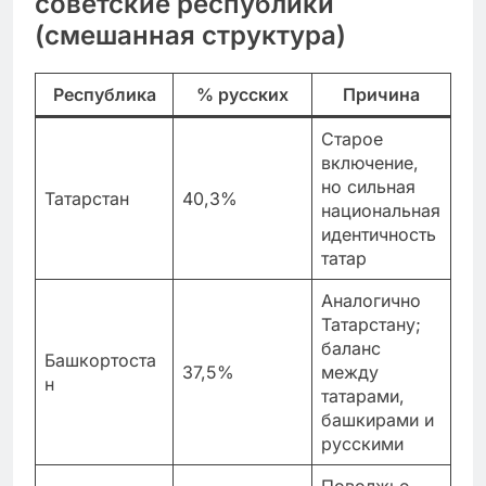
советские республики
(смешанная структура)
Республика
% русских
Причина
Старое
включение,
но сильная
Татарстан
40,3%
национальная
идентичность
татар
Аналогично
Татарстану;
баланс
Башкортоста
37,5%
между
н
татарами,
башкирами и
русскими
Поволжье,