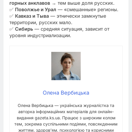
горных анклавов
→ тем выше доля русских.
✅
Поволжье и Урал
— «смешанные» регионы.
✅
Кавказ и Тыва
— этнически замкнутые
территории, русских мало.
✅
Сибирь
— средняя ситуация, зависит от
уровня индустриализации.
Олена Вербицька
Олена Вербицька — українська журналістка та
авторка інформаційних матеріалів для онлайн-
видання gazeta.ks.ua. Працює з широким колом
тем, зокрема суспільними подіями, повсякденним
життям, здоров’ям, психологією та корисними