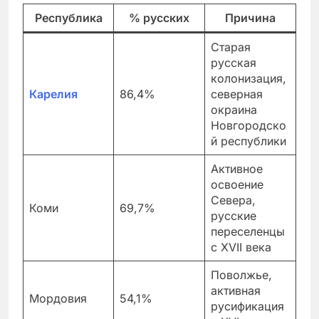
Республика
% русских
Причина
Старая
русская
колонизация,
Карелия
86,4%
северная
окраина
Новгородско
й республики
Активное
освоение
Севера,
Коми
69,7%
русские
переселенцы
с XVII века
Поволжье,
активная
Мордовия
54,1%
русификация