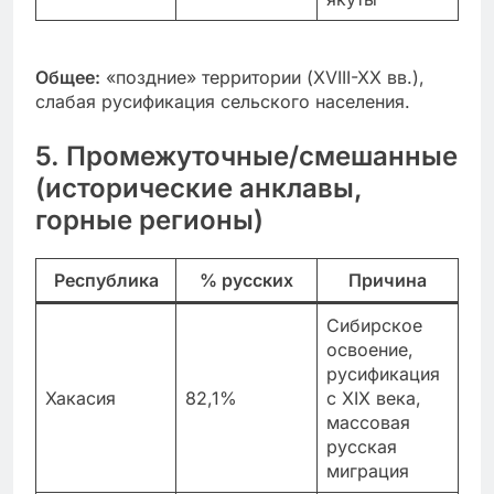
Общее:
«поздние» территории (XVIII-XX вв.),
слабая русификация сельского населения.
5. Промежуточные/смешанные
(исторические анклавы,
горные регионы)
Республика
% русских
Причина
Сибирское
освоение,
русификация
Хакасия
82,1%
с XIX века,
массовая
русская
миграция