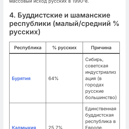
массовый исход русских в 1990-е.
4. Буддистские и шаманские
республики (малый/средний %
русских)
Республика
% русских
Причина
Сибирь,
советская
индустриализ
Бурятия
64%
ация (в
городах
русские
большинство)
Единственная
буддистская
республика в
Калмыкия
25,7%
Европе,