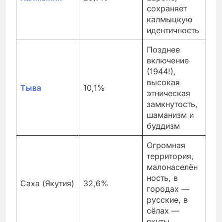
сохраняет
калмыцкую
идентичность
Позднее
включение
(1944!),
высокая
Тыва
10,1%
этническая
замкнутость,
шаманизм и
буддизм
Огромная
территория,
малонаселён
ность, в
Саха (Якутия)
32,6%
городах —
русские, в
сёлах —
якуты