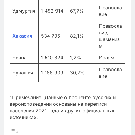
Правосла
Удмуртия
1 452 914
67,7%
вие
Правосла
вие,
Хакасия
534 795
82,1%
шаманиз
м
Чечня
1 510 824
1,2%
Ислам
Правосла
Чувашия
1 186 909
30,7%
вие
*Примечание: Данные о проценте русских и
вероисповедании основаны на переписи
населения 2021 года и других официальных
источниках.