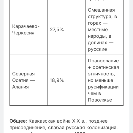
Смешанная
структура, в
горах —
Карачаево-
27,5%
местные
Черкесия
народы, в
долинах —
русские
Православие
+ осетинская
Северная
этничность,
Осетия —
18,9%
но меньше
Алания
русификации
чем в
Поволжье
Общее:
Кавказская война XIX в., позднее
присоединение, слабая русская колонизация,