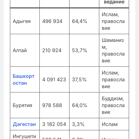
ведание
Ислам,
Адыгея
496 934
64,4%
правосла
вие
Шаманиз
м,
Алтай
210 924
53,7%
правосла
вие
Ислам,
Башкорт
4 091 423
37,5%
правосла
остан
вие
Буддизм,
Бурятия
978 588
64,0%
правосла
вие
Дагестан
3 182 054
3,3%
Ислам
Ингушети