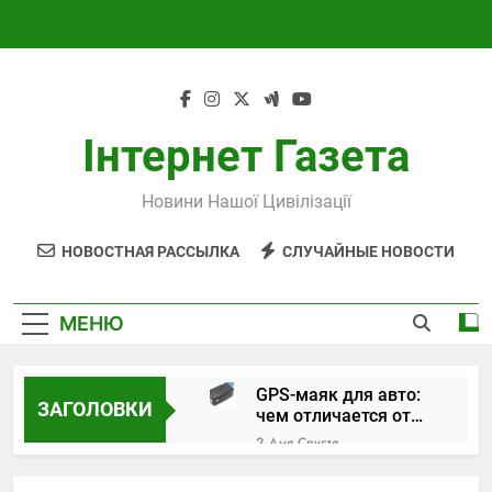
Перейти
к
содержимому
Інтернет Газета
Новини Нашої Цивілізації
НОВОСТНАЯ РАССЫЛКА
СЛУЧАЙНЫЕ НОВОСТИ
МЕНЮ
GPS-маяк для авто:
ЗАГОЛОВКИ
чем отличается от
трекера и как
2 Дня Спустя
выбрать устройство
Поверка и
калибровка