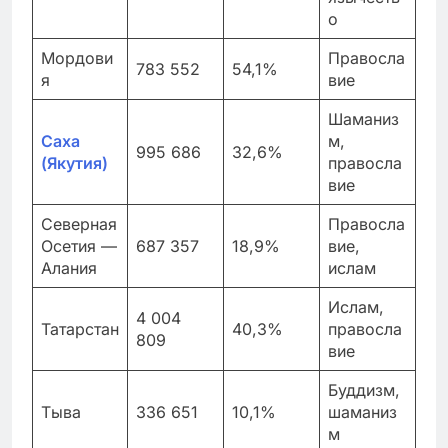
о
Мордови
Правосла
783 552
54,1%
я
вие
Шаманиз
Саха
м,
995 686
32,6%
(Якутия)
правосла
вие
Северная
Правосла
Осетия —
687 357
18,9%
вие,
Алания
ислам
Ислам,
4 004
Татарстан
40,3%
правосла
809
вие
Буддизм,
Тыва
336 651
10,1%
шаманиз
м