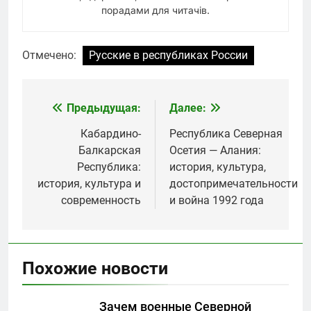
порадами для читачів.
Отмечено:
Русские в республиках России
Предыдущая:
Далее:
Навигация
по
Кабардино-
Республика Северная
Балкарская
Осетия — Алания:
записям
Республика:
история, культура,
история, культура и
достопримечательности
современность
и война 1992 года
Похожие новости
Зачем военные Северной