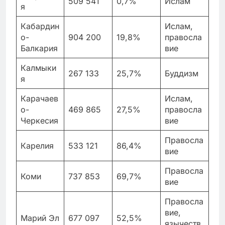
509 541
0,7%
Ислам
я
Кабардин
Ислам,
о-
904 200
19,8%
правосла
Балкария
вие
Калмыки
267 133
25,7%
Буддизм
я
Карачаев
Ислам,
о-
469 865
27,5%
правосла
Черкесия
вие
Правосла
Карелия
533 121
86,4%
вие
Правосла
Коми
737 853
69,7%
вие
Правосла
вие,
Марий Эл
677 097
52,5%
язычеств