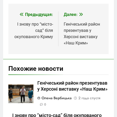
Предыдущая:
Далее:
Навигация
по
І знову про “місто-
Генічеський район
сад” біля
презентував у
записям
окупованого Криму
Херсоні виставку
«Наш Крим»
Похожие новости
Генічеський район презентував
у Херсоні виставку «Наш Крим»
Олена Вербицька
2 года спустя
0
І знову про “місто-сад” біля окупованого