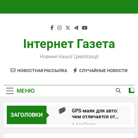
Перейти
к
содержимому
Інтернет Газета
Новини Нашої Цивілізації
НОВОСТНАЯ РАССЫЛКА
СЛУЧАЙНЫЕ НОВОСТИ
МЕНЮ
GPS-маяк для авто:
ЗАГОЛОВКИ
чем отличается от
трекера и как
4 Дня Спустя
выбрать устройство
Поверка и
калибровка