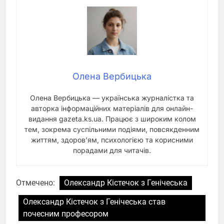
Олена Вербицька
Олена Вербицька — українська журналістка та
авторка інформаційних матеріалів для онлайн-
видання gazeta.ks.ua. Працює з широким колом
тем, зокрема суспільними подіями, повсякденним
життям, здоров’ям, психологією та корисними
порадами для читачів.
Отмечено:
Олександр Кістечок з Генічеська
Олександр Кістечок з Генічеська став
почесним професором