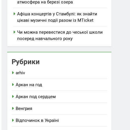
атмосфера на березі озера
Афіша концертів у Стамбулі: як знайти
цікаві музичні події разом із MTicket
Чи можна перевестися до чеської школи
посеред навчального року
Рубрики
arhiv
Аркан на год
Аркан под сердцем
Венгрия
Відпочинок в Україні