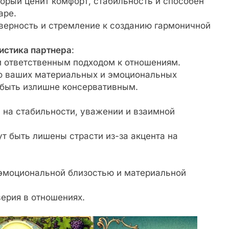
торый ценит комфорт, стабильность и способен
аре.
верность и стремление к созданию гармоничной
ристика партнера
:
и ответственным подходом к отношениям.
 о ваших материальных и эмоциональных
 быть излишне консервативным.
 на стабильности, уважении и взаимной
т быть лишены страсти из-за акцента на
эмоциональной близостью и материальной
ерия в отношениях.