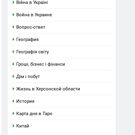
Війна в Україні
Война в Украине
Вопрос-ответ
География
Географія світу
Гроші, бізнес і фінанси
Дім і побут
Жизнь в Херсонской области
История
Карта дня в Таро
Китай