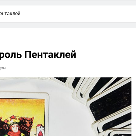
вітязі: літня музична атмосфера на березі озера
Пентаклей
тів у Стамбулі: як знайти цікаві музичні події разом із MT
ревестися до чеської школи посеред навчального року
ороль Пентаклей
 бренд Twice: сучасний жіночий одяг, створений для комф
уты