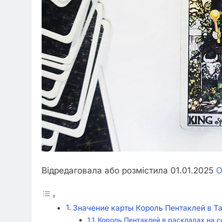
Відредаговала або розмістила 01.01.2025
О
Значение карты Король Пентаклей в Т
Король Пентаклей в раскладах на 