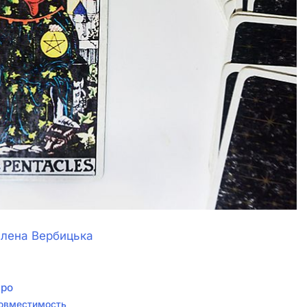
лена Вербицька
аро
совместимость