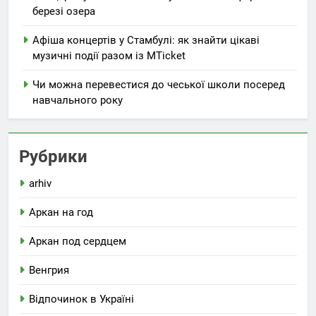
березі озера
Афіша концертів у Стамбулі: як знайти цікаві
музичні події разом із MTicket
Чи можна перевестися до чеської школи посеред
навчального року
Рубрики
arhiv
Аркан на год
Аркан под сердцем
Венгрия
Відпочинок в Україні