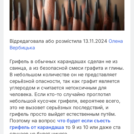
Відредаговала або розмістила 13.11.2024
Олена
Вербицька
Грифель в обычных карандашах сделан не из
свинца, а из безопасной смеси графита и глины.
В небольшом количестве он не представляет
серьёзной опасности, так как графит является
углеродом и считается нетоксичным для
человека. Если кто-то случайно проглотил
небольшой кусочек грифеля, вероятнее всего,
это не вызовет серьёзных последствий, и
грифель просто выйдет естественным путём.
Поэтому на вопрос
что будет если съесть
грифель от карандаша
то 9 из 10 или даже ста
случаев не будет ничего.