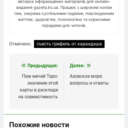
авторка інформаційних матеріалів для онлайн-
видання gazeta.ks.ua. Працює з широким колом
тем, зокрема суспільними подіями, повсякденним
життям, здоров’ям, психологією та корисними
порадами для читачів.
Отмечено:
съесть грифель от карандаша
Предыдущая:
Далее:
Навигация
по
Паж мечей Таро:
Азовское море:
значение этой
вопросы и ответы
записям
карты в раскладе
на совместимость
Похожие новости