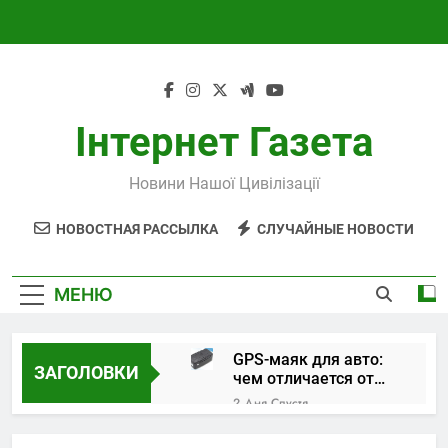
Перейти
к
содержимому
Інтернет Газета
Новини Нашої Цивілізації
НОВОСТНАЯ РАССЫЛКА
СЛУЧАЙНЫЕ НОВОСТИ
МЕНЮ
GPS-маяк для авто:
ЗАГОЛОВКИ
чем отличается от
трекера и как
2 Дня Спустя
выбрать устройство
Поверка и
калибровка