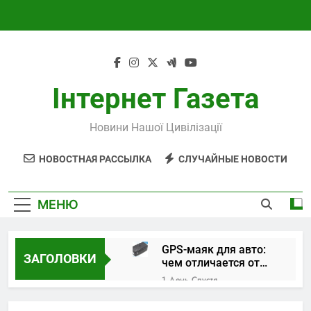
Перейти
к
содержимому
Інтернет Газета
Новини Нашої Цивілізації
НОВОСТНАЯ РАССЫЛКА
СЛУЧАЙНЫЕ НОВОСТИ
МЕНЮ
GPS-маяк для авто:
ЗАГОЛОВКИ
чем отличается от
трекера и как
1 День Спустя
выбрать устройство
Поверка и
калибровка