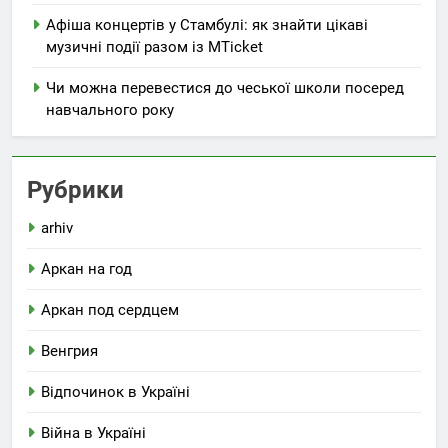
Афіша концертів у Стамбулі: як знайти цікаві
музичні події разом із MTicket
Чи можна перевестися до чеської школи посеред
навчального року
Рубрики
arhiv
Аркан на год
Аркан под сердцем
Венгрия
Відпочинок в Україні
Війна в Україні