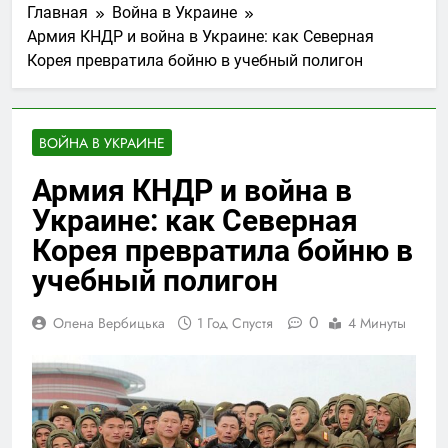
Главная
Война в Украине
контрольно-
5 Дней Спустя
измерительного
Армия КНДР и война в Украине: как Северная
Концерти у Світязі:
оборудования:
Корея превратила бойню в учебный полигон
літня музична
стандарты и
атмосфера на березі
5 Дней Спустя
практики
озера
Афіша концертів у
Стамбулі: як знайти
ВОЙНА В УКРАИНЕ
цікаві музичні події
1 Неделя Спустя
разом із MTicket
Чи можна
Армия КНДР и война в
перевестися до
Украине: как Северная
чеської школи
2 Недели Спустя
посеред
Український бренд
Корея превратила бойню в
навчального року
Twice: сучасний
учебный полигон
жіночий одяг,
4 Недели Спустя
створений для
комфорту та стилю
0
Олена Вербицька
1 Год Спустя
4 Минуты