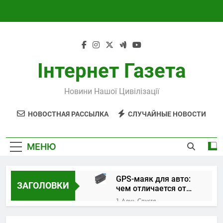
Перейти
к
содержимому
Інтернет Газета
Новини Нашої Цивілізації
НОВОСТНАЯ РАССЫЛКА
СЛУЧАЙНЫЕ НОВОСТИ
МЕНЮ
GPS-маяк для авто:
ЗАГОЛОВКИ
чем отличается от
трекера и как
1 День Спустя
выбрать устройство
Поверка и
калибровка