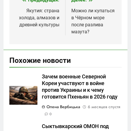
Навигация
по
Якутия: страна
Можно ли купаться
холода, алмазов и
в Чёрном море
записям
древней культуры
после разлива
мазута?
Похожие новости
Зачем военные Северной
Кореи участвуют в войне
против Украины и к чему
готовится Пхеньян в 2026 году
Олена Вербицька
6 месяцев спустя
0
Сыктывкарский ОМОН под