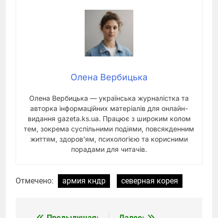
Олена Вербицька
Олена Вербицька — українська журналістка та
авторка інформаційних матеріалів для онлайн-
видання gazeta.ks.ua. Працює з широким колом
тем, зокрема суспільними подіями, повсякденним
життям, здоров’ям, психологією та корисними
порадами для читачів.
Отмечено:
армия кндр
северная корея
Предыдущая:
Далее: