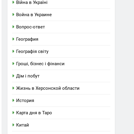
Війна в Україні
Война в Украине
Вопрос-ответ
География
Географія світу
Гроші, бізнес і фінанси
Дім і побут
Жизнь в Херсонской области
История
Карта дня в Таро
Китай