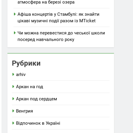
атмосфера на березі озера
Афіша концертів у Стамбулі: як знайти
цікаві музичні події разом із MTicket
Чи можна перевестися до чеської школи
посеред навчального року
Рубрики
arhiv
Аркан на год
Аркан под сердцем
Венгрия
Відпочинок в Україні