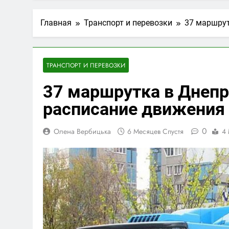
6 Дней Спустя
Концерти у С
Главная
Транспорт и перевозки
37 маршрут
6 Дней Спустя
Афіша концер
1 Неделя Спустя
Чи можна пе
ТРАНСПОРТ И ПЕРЕВОЗКИ
2 Недели Спустя
37 маршрутка в Днепр
Український
4 Недели Спустя
расписание движения
0
Олена Вербицька
6 Месяцев Спустя
4