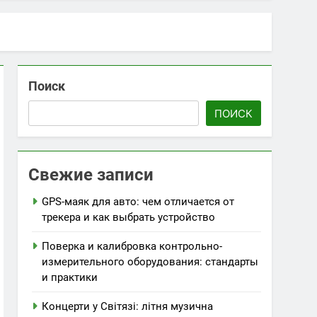
icket
Поиск
ПОИСК
орту та стилю
Свежие записи
GPS-маяк для авто: чем отличается от
трекера и как выбрать устройство
Поверка и калибровка контрольно-
измерительного оборудования: стандарты
и практики
Концерти у Світязі: літня музична