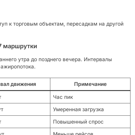
уп к торговым объектам, пересадкам на другой
7 маршрутки
ннего утра до позднего вечера. Интервалы
сажиропотока.
вал движения
Примечание
т
Час пик
ут
Умеренная загрузка
т
Повышенный спрос
ут
Меньше рейсов