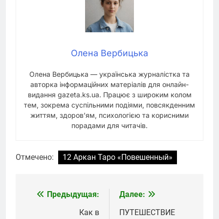
Олена Вербицька
Олена Вербицька — українська журналістка та
авторка інформаційних матеріалів для онлайн-
видання gazeta.ks.ua. Працює з широким колом
тем, зокрема суспільними подіями, повсякденним
життям, здоров’ям, психологією та корисними
порадами для читачів.
Отмечено:
12 Аркан Таро «Повешенный»
Предыдущая:
Далее:
Навигация
по
Как в
ПУТЕШЕСТВИЕ