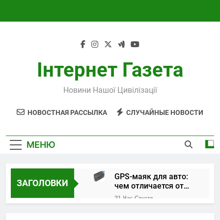
Перейти
к
содержимому
Інтернет Газета
Новини Нашої Цивілізації
НОВОСТНАЯ РАССЫЛКА
СЛУЧАЙНЫЕ НОВОСТИ
МЕНЮ
GPS-маяк для авто:
ЗАГОЛОВКИ
чем отличается от
трекера и как
21 Час Спустя
выбрать устройство
Поверка и
калибровка