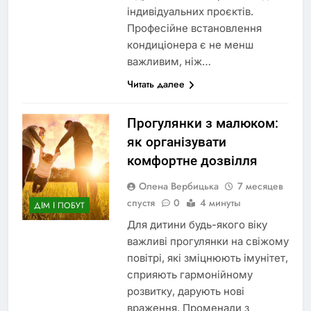
індивідуальних проєктів.
Професійне встановлення
кондиціонера є не менш
важливим, ніж…
Читать далее
Прогулянки з малюком:
як організувати
комфортне дозвілля
Олена Вербицька
7 месяцев
спустя
0
4 минуты
ДІМ І ПОБУТ
Для дитини будь-якого віку
важливі прогулянки на свіжому
повітрі, які зміцнюють імунітет,
сприяють гармонійному
розвитку, дарують нові
враження. Променади з