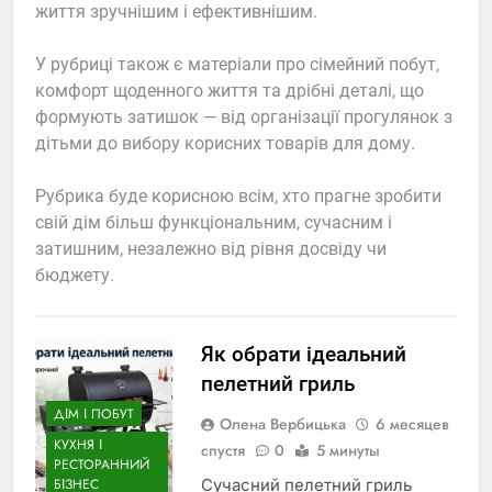
життя зручнішим і ефективнішим.
У рубриці також є матеріали про сімейний побут,
комфорт щоденного життя та дрібні деталі, що
формують затишок — від організації прогулянок з
дітьми до вибору корисних товарів для дому.
Рубрика буде корисною всім, хто прагне зробити
свій дім більш функціональним, сучасним і
затишним, незалежно від рівня досвіду чи
бюджету.
Як обрати ідеальний
пелетний гриль
ДІМ І ПОБУТ
Олена Вербицька
6 месяцев
КУХНЯ І
спустя
0
5 минуты
РЕСТОРАННИЙ
Сучасний пелетний гриль
БІЗНЕС