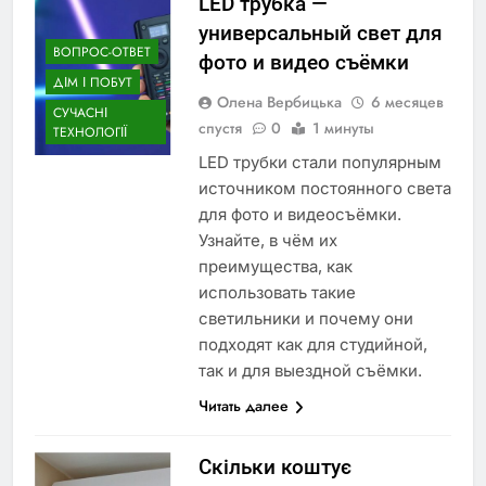
LED трубка —
универсальный свет для
ВОПРОС-ОТВЕТ
фото и видео съёмки
ДІМ І ПОБУТ
Олена Вербицька
6 месяцев
СУЧАСНІ
спустя
0
1 минуты
ТЕХНОЛОГІЇ
LED трубки стали популярным
источником постоянного света
для фото и видеосъёмки.
Узнайте, в чём их
преимущества, как
использовать такие
светильники и почему они
подходят как для студийной,
так и для выездной съёмки.
Читать далее
Скільки коштує