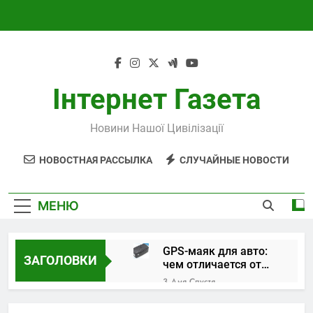
Перейти
к
содержимому
Інтернет Газета
Новини Нашої Цивілізації
НОВОСТНАЯ РАССЫЛКА
СЛУЧАЙНЫЕ НОВОСТИ
МЕНЮ
GPS-маяк для авто:
ЗАГОЛОВКИ
чем отличается от
трекера и как
3 Дня Спустя
выбрать устройство
Поверка и
калибровка