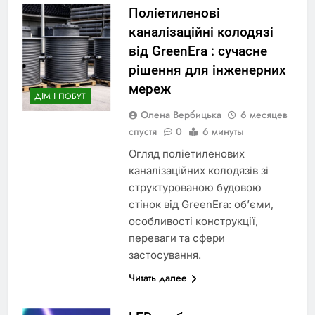
Поліетиленові
каналізаційні колодязі
від GreenEra : сучасне
рішення для інженерних
мереж
ДІМ І ПОБУТ
Олена Вербицька
6 месяцев
спустя
0
6 минуты
Огляд поліетиленових
каналізаційних колодязів зі
структурованою будовою
стінок від GreenEra: об’єми,
особливості конструкції,
переваги та сфери
застосування.
Читать далее