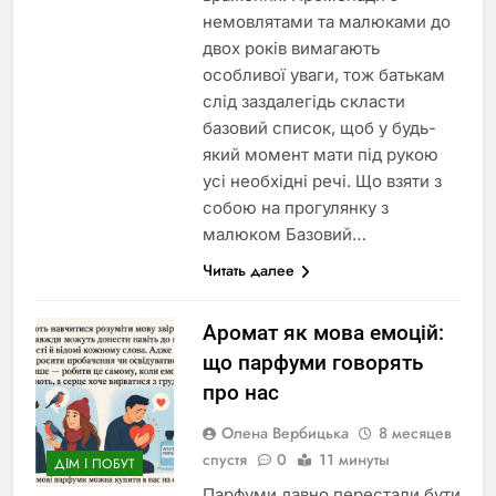
немовлятами та малюками до
двох років вимагають
особливої уваги, тож батькам
слід заздалегідь скласти
базовий список, щоб у будь-
який момент мати під рукою
усі необхідні речі. Що взяти з
собою на прогулянку з
малюком Базовий…
Читать далее
Аромат як мова емоцій:
що парфуми говорять
про нас
Олена Вербицька
8 месяцев
спустя
0
11 минуты
ДІМ І ПОБУТ
Парфуми давно перестали бути