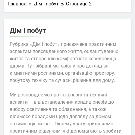
Главная
Дім і побут
Страница 2
контрольно-
1 Неделя Спустя
измерительного
Концерти у Світязі:
оборудования:
літня музична
стандарты и
атмосфера на березі
1 Неделя Спустя
практики
Дім і побут
озера
Афіша концертів у
Стамбулі: як знайти
Рубрика «Дім і побут» присвячена практичним
цікаві музичні події
2 Недели Спустя
разом із MTicket
аспектам повсякденного життя, облаштуванню
Чи можна
житла та створенню комфортного середовища
перевестися до
чеської школи
вдома. Тут зібрані матеріали про догляд за
2 Недели Спустя
посеред
Український бренд
кімнатними рослинами, організацію простору,
навчального року
Twice: сучасний
побутову техніку та сучасні рішення для дому.
жіночий одяг,
4 Недели Спустя
створений для
Ми розповідаємо про інженерні та технічні
комфорту та стилю
аспекти — від встановлення кондиціонерів до
вибору освітлення та обладнання, а також
ділимося порадами щодо догляду за домом і
оптимізації витрат. Окрему увагу приділяємо
практичним рішенням, які допомагають зробити