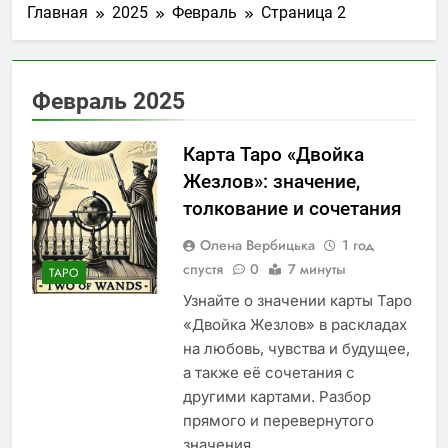
Главная
2025
Февраль
Страница 2
контрольно-
1 Неделя Спустя
измерительного
Концерти у Світязі:
оборудования:
літня музична
стандарты и
атмосфера на березі
1 Неделя Спустя
практики
Февраль 2025
озера
Афіша концертів у
Стамбулі: як знайти
цікаві музичні події
Карта Таро «Двойка
2 Недели Спустя
разом із MTicket
Чи можна
Жезлов»: значение,
перевестися до
толкование и сочетания
чеської школи
2 Недели Спустя
посеред
Український бренд
Олена Вербицька
1 год
навчального року
Twice: сучасний
спустя
0
7 минуты
ТАРО
жіночий одяг,
4 Недели Спустя
створений для
Узнайте о значении карты Таро
комфорту та стилю
«Двойка Жезлов» в раскладах
на любовь, чувства и будущее,
а также её сочетания с
другими картами. Разбор
прямого и перевернутого
значения.