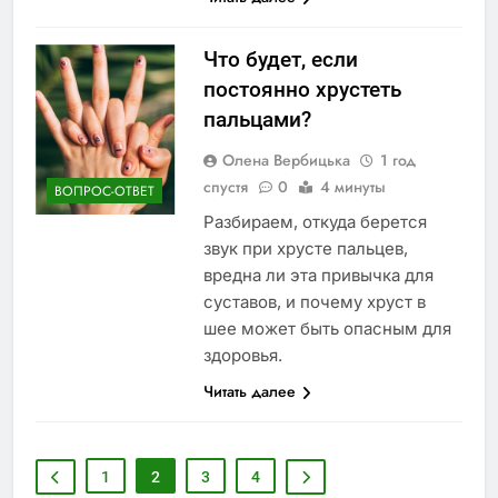
Что будет, если
постоянно хрустеть
пальцами?
Олена Вербицька
1 год
спустя
0
4 минуты
ВОПРОС-ОТВЕТ
Разбираем, откуда берется
звук при хрусте пальцев,
вредна ли эта привычка для
суставов, и почему хруст в
шее может быть опасным для
здоровья.
Читать далее
1
2
3
4