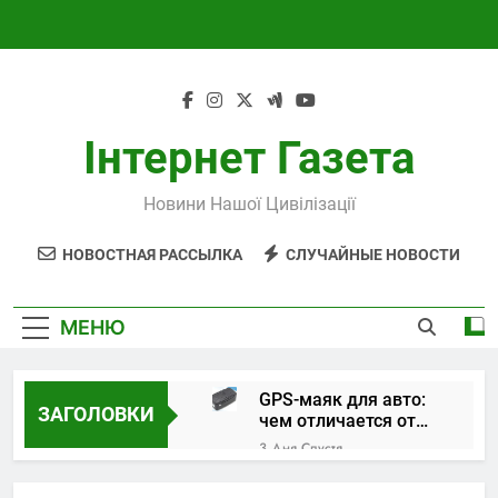
Перейти
к
содержимому
Інтернет Газета
Новини Нашої Цивілізації
НОВОСТНАЯ РАССЫЛКА
СЛУЧАЙНЫЕ НОВОСТИ
МЕНЮ
GPS-маяк для авто:
ЗАГОЛОВКИ
чем отличается от
трекера и как
3 Дня Спустя
выбрать устройство
Поверка и
калибровка