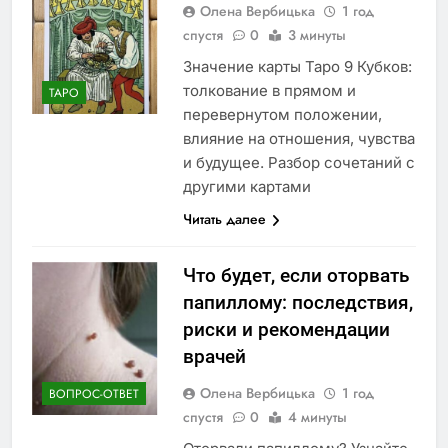
Олена Вербицька
1 год
спустя
0
3 минуты
Значение карты Таро 9 Кубков:
толкование в прямом и
ТАРО
перевернутом положении,
влияние на отношения, чувства
и будущее. Разбор сочетаний с
другими картами
Читать далее
Что будет, если оторвать
папиллому: последствия,
риски и рекомендации
врачей
Олена Вербицька
1 год
ВОПРОС-ОТВЕТ
спустя
0
4 минуты